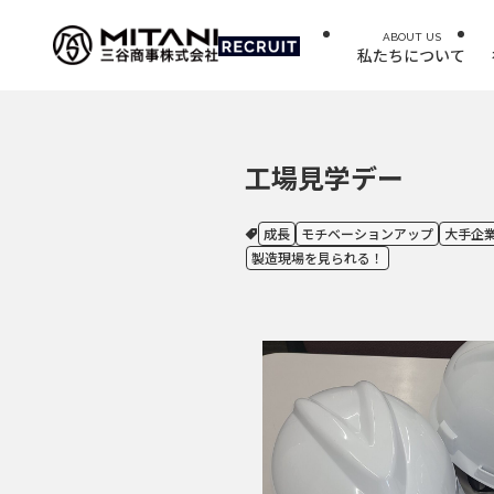
ABOUT US
私たちについて
工場見学デー
成長
モチベーションアップ
大手企
製造現場を見られる！