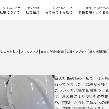
OUR VALUE
MEMBERS
#HOT TAG
RECRUIT INFO/FAQ
社風について
社員紹介
みてみて！みたに
募集要項・よくある
業とのかかわり
スキルアップ
充実した研修制度
知識インプット
新入社員研修
新入社員研修の一環で、仕入先
行ってきました。普段から多く
こういった現場で知識をつける
す。お客様により良いものを提
り、質問したりして製品への理
た。実際に現場を訪問すると、