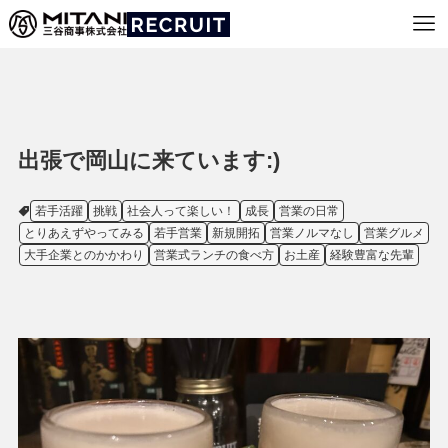
出張で岡山に来ています:)
若手活躍
挑戦
社会人って楽しい！
成長
営業の日常
とりあえずやってみる
若手営業
新規開拓
営業ノルマなし
営業グルメ
大手企業とのかかわり
営業式ランチの食べ方
お土産
経験豊富な先輩